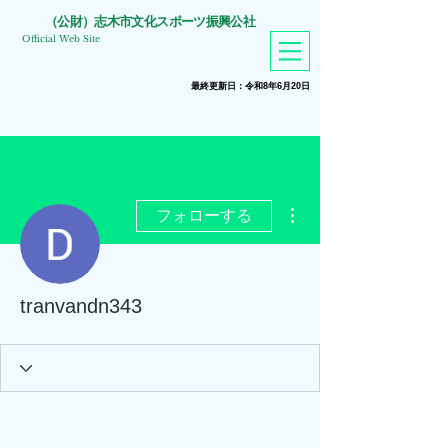
​（公財）志木市文化スポーツ振興公社
Official Web Site
​最終更新日：令和8年6月20
日
その他
フォローする
tranvandn343