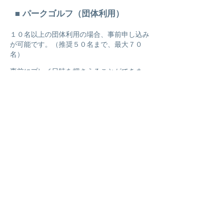
■
パークゴルフ（団体利用）
１０名以上の団体利用の場合、事前申し込み
が可能です。（推奨５０名まで、最大７０
名）
事前にプレイ日時を押さえることができま
す。
プレイバッジ、スコアカード、鉛筆はプレイ
前に窓口にてお渡しします。
​プレイ料金のお支払いは、プレイ終了後にま
とめてお支払いいただきます。
​ ※全員の氏名・住所記載の名簿提出あり
新規団体申し込み及び申し込み後のキャンセ
ル・変更は、プレイ日の
７日前
までとなりま
す。
申込人数５０名未満の場合、他の団体、個人
利用者も同時プレイとなります。
※ キャンセル、申込人数の大幅な変更が繰
り返される場合、以降の団体申し込みをお断
りする場合があります。