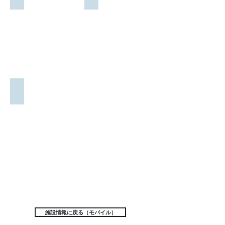
利
広
間
用
さ：
22：
時
58.17
00
間
㎡
9：
定
30
員：
～
30
17：
名
00
そ
調理室
の
広
他：
さ：
エ
56.17
ア
㎡
コ
定
ン、
員：
机、
24
椅
名
子
そ
あ
の
り
他：
椅
施設情報に戻る（モバイル）
子、