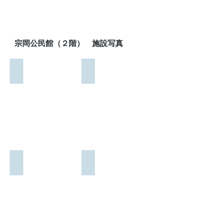
調
理
器
具
等
宗岡公民館（２階） 施設写真
あ
り
第２研修室
多目的室
広
広
さ：
さ：
44.84
45.57
㎡
㎡
定
定
員：
員：
24
24
名
名
エ
そ
ホール（全面）
ホール（Ａ）
ア
の
広
広
コ
他：
さ：
さ：
ン
机、
152
91.2
あ
椅
㎡
㎡
り
子、
定
定
電