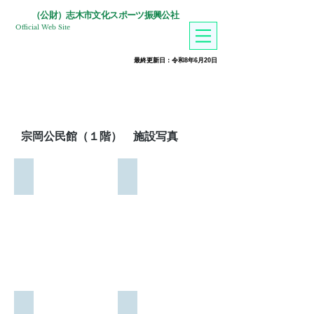
​（公財）志木市文化スポーツ振興公社
Official Web Site
​最終更新日：令和8年6月20
日
宗岡公民館（１階） 施設写真
外観
窓口
開
館
時
間
8：
30
閉
館
図書室
第１研修室
時