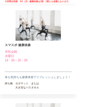
​※宗岡公民館 8/3（月）健康体操は1部、2部とも休講となります。
スマスポ 健康体操
市民会館
​水曜日
19：00～20：00
​体も気持ちも健康体操でリフレッシュしましょう！
持ち物 ヨガマット または
​ 大き目なバスタオル