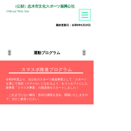
​（公財）志木市文化スポーツ振興公社
Official Web Site
​最終更新日：令和8年6月20
日
運動プログラム
スマスポ推進プログラム
令和5年度より、当公社のスポーツ推進事業として「スポーツ
を通じて笑顔（スマイル）になれるよう」をコンセプトにした
新事業「スマスポ事業」の新講座をスタートしました！
これまでにない種目・形式の講座を含め、開講いたしますの
で、ぜひご参加ください。