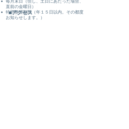
毎月末日（但し、土日にあたった場合、
直前の金曜日）
特別整理期間（年１５日以内。その都度
■アクセス
お知らせします。）