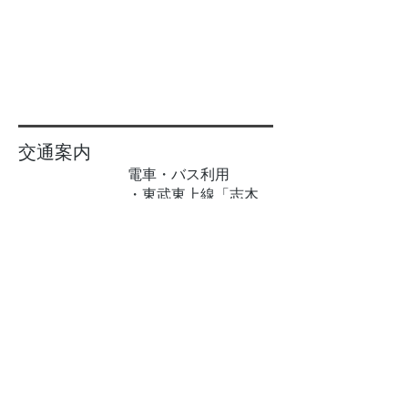
交通案内
電車・バス利用
・東武東上線「志木
駅」→ 国際興業バス
＜浦和駅西口行＞また
は＜宗岡循環宗岡先回
＞ →「宗岡公民館」
下車徒歩１分
国際興業バス
時刻表検
索