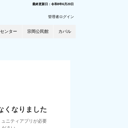
​最終更新日：令和8年6月20
日
管理者ログイン
センター
宗岡公民館
カパル
けなくなりました
ミュニティアプリが必要
用ください。