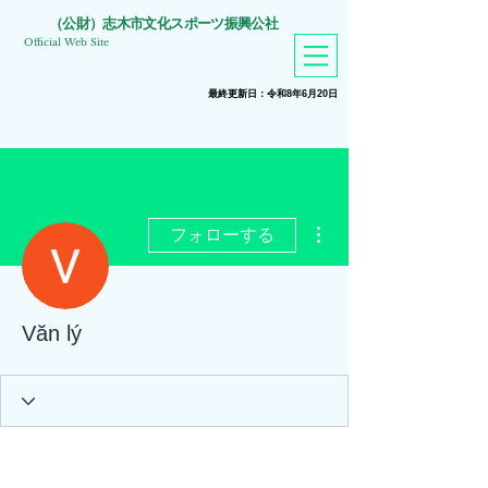
​（公財）志木市文化スポーツ振興公社
Official Web Site
​最終更新日：令和8年6月20
日
その他
フォローする
Văn lý