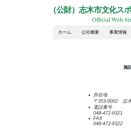
​（公財）志木市文化ス
Official Web Si
ホーム
公社概要
事業情報
施
所在地
〒353-0002 志
電話番号
048-472-9321
FAX
​048-472-9322