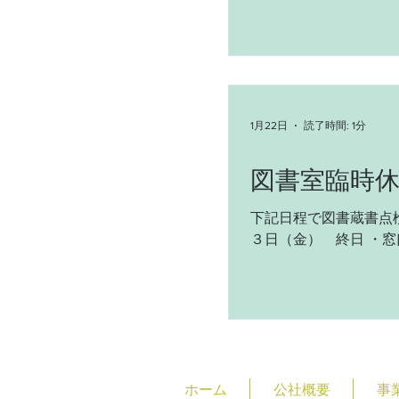
1月22日
読了時間: 1分
図書室臨時
下記日程で図書蔵書点
３日（金） 終日 ・
図書室資料の他館受け
ご協力をお願いします
ホーム
公社概要
事