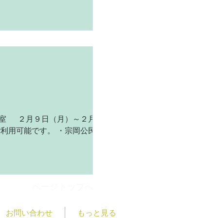
休室 ２月９日（月）～２月１
利用可能です。 ・宗岡公民館
ご不便をおかけいたしますが、
ページトップへ
お問い合わせ
もっと見る