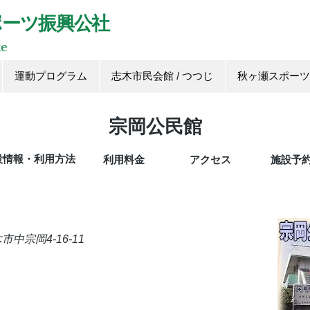
ポーツ振興公社
te
運動プログラム
志木市民会館 / つつじ
秋ヶ瀬スポーツ
宗岡公民館
設情報・利用方法
利用料金
アクセス
施設予
木市中宗岡4-16-11