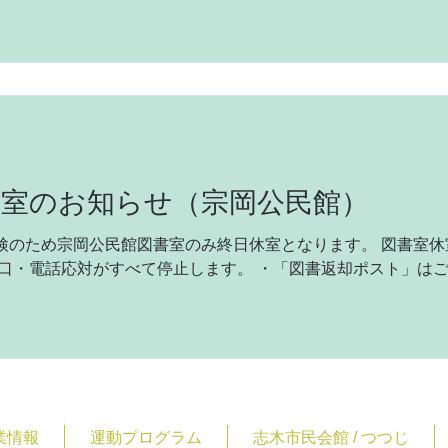
休室のお知らせ（宗岡公民館）
検のため宗岡公民館図書室のみ終日休室となります。 図書室
窓口・電話応対がすべて停止します。 ・「図書返却ポスト」はご
取りは可能です。 なお、宗岡公民館は通常開館となります。 
。
業情報
運動プログラム
志木市民会館 / つつじ