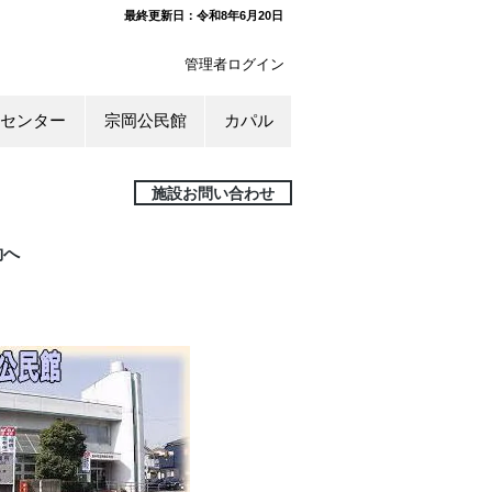
​最終更新日：令和8年6月20
日
管理者ログイン
センター
宗岡公民館
カパル
施設お問い合わせ
約へ