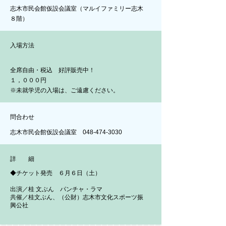
志木市民会館仮設会議室（マルイファミリー志木
８階）
入場方法
全席自由・税込 好評販売中！
１，０００円
※未就学児の入場は、ご遠慮ください。
問合わせ
志木市民会館仮設会議室
048-474-3030
詳 細
◆チケット発売 ６月６日（土）
出演／桂 文ぶん パンチャ・ラマ
共催／桂文ぶん、（公財）志木市文化スポーツ振
興公社