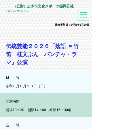
​（公財）志木市文化スポーツ振興公社
Official Web Site
​最終更新日：令和8年6月20
日
伝統芸能２０２６「落語 ×竹
笛 桂文ぶん パンチャ・ラ
マ」公演
日 程
​令和８月８月２３日（日）
開演時間
開場13：30 開演14：00 終演15：30頃
会 場