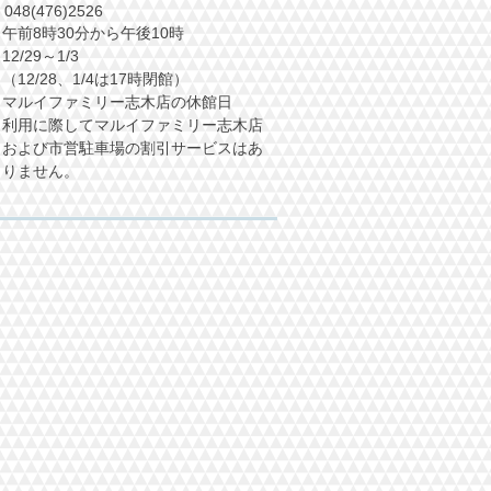
(476)2526
 午前8時30分から午後10時
/29～1/3
28、1/4は17時閉館）
ァミリー志木店の休館日
用に際してマルイファミリー志木店
営駐車場の割引サービスはあ
ません。