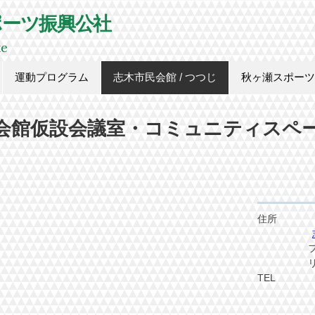
ポーツ振興公社
te
運動プログラム
志木市民会館 / つつじ
秋ヶ瀬スポーツ
会館仮設会議室・コミュニティスペ
住
フォーシ
リー志
TE
※応対品
​ 通話