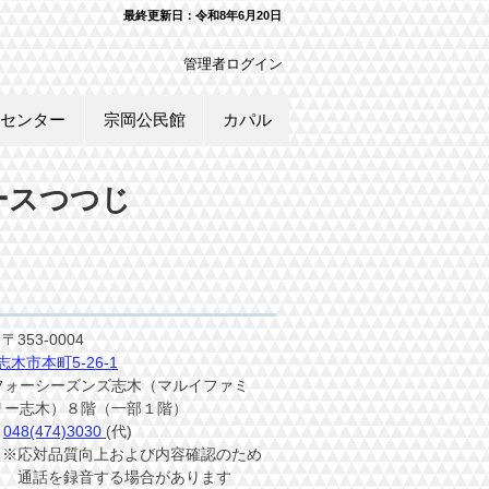
​最終更新日：令和8年6月20
日
管理者ログイン
センター
宗岡公民館
カパル
ースつつじ
所
〒353-0004
志木市本町5-26-1
ーズンズ志木（マルイファミ
木）８階
（一部１階）
L
048(474)3030
(代)
質向上および内容確認のため
を録音する場合があります