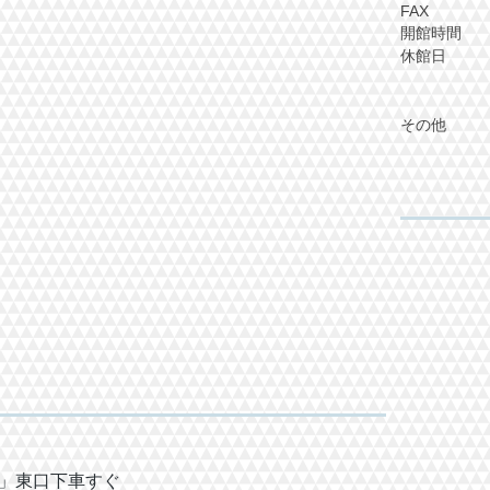
FAX 048
開館時間
休館日 12
​ （12/
マルイフ
その他 利
および市
​ り
」東口下車すぐ