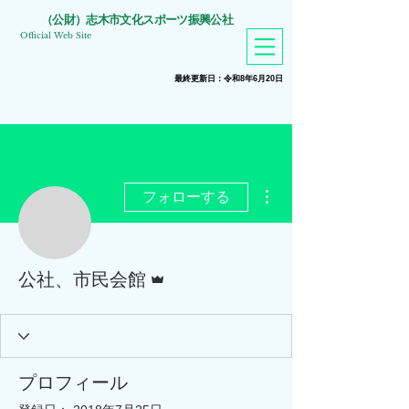
​（公財）志木市文化スポーツ振興公社
Official Web Site
​最終更新日：令和8年6月20
日
その他
フォローする
管理者
公社、市民会館
プロフィール