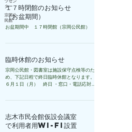
ツセン
１７時閉館のお知らせ
ター
（お盆期間）
宗岡公
民館
お盆期間中 １７時閉館（宗岡公民館）
臨時休館のお知らせ
宗岡公民館・図書室は施設保守点検等のた
め、下記日程で終日臨時休館となります。
６月１日（月） 終日 ・窓口・電話応対が
すべて停止します。 ・宗岡公民館「図書返
却ポスト」はご利用可能です。 ご不便をお
かけいたしますが、ご協力をお願いします。
志木市民会館仮設会議室
で利用者用Wi-Fi設置