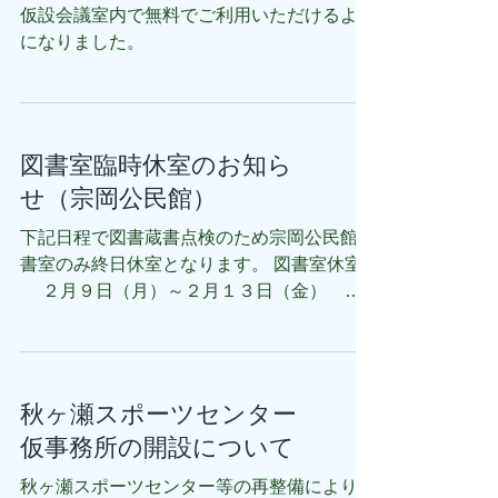
仮設会議室内で無料でご利用いただけるよう
になりました。
図書室臨時休室のお知ら
せ（宗岡公民館）
下記日程で図書蔵書点検のため宗岡公民館図
書室のみ終日休室となります。 図書室休室
２月９日（月）～２月１３日（金） 終
日 ・窓口・電話応対がすべて停止します。
・「図書返却ポスト」はご利用可能です。
・宗岡公民館図書室資料の他館受け取りは可
能です。 なお、宗岡公民館は通常開館とな
秋ヶ瀬スポーツセンター
ります。 ご不便をおかけいたしますが、ご
仮事務所の開設について
協力をお願いします。
秋ヶ瀬スポーツセンター等の再整備により、