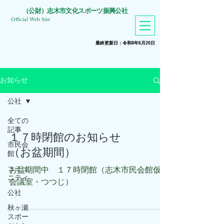
​（公財）志木市文化スポーツ振興公社
Official Web Site
​最終更新日：令和8年6月20
日
お知らせ
公社
全ての
記事
１７時閉館のお知らせ
市民会
（お盆期間）
館
コミュ
お盆期間中 １７時閉館（志木市民会館仮設
ニティ
会議室・つつじ）
公社
秋ヶ瀬
スポー