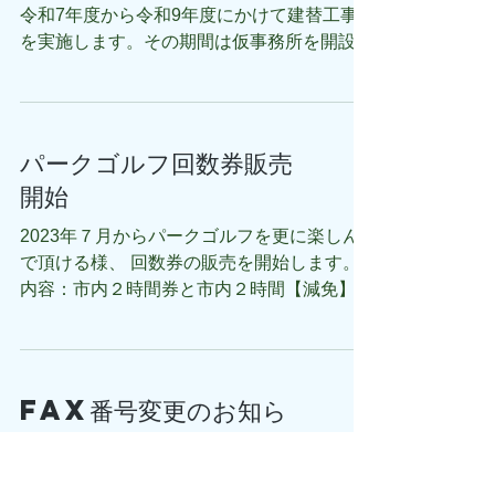
令和7年度から令和9年度にかけて建替工事
を実施します。その期間は仮事務所を開設し
屋外施設の利用受付などを行います。 建替
期間中はご不便をおかけしますが、ご理解の
ほどよろしくお願いいたします。...
パークゴルフ回数券販売
開始
2023年７月からパークゴルフを更に楽しん
で頂ける様、 回数券の販売を開始します。
内容：市内２時間券と市内２時間【減免】券
市外２時間券と市外２時間【減免】券 いず
れも１０回の料金で１２回（２回お得）利
用。 （注）・購入されたご本人様のみ利用
可能です。...
FAX番号変更のお知ら
せ（秋ヶ瀬）
下記の通り、秋ヶ瀬スポーツセンターのFAX